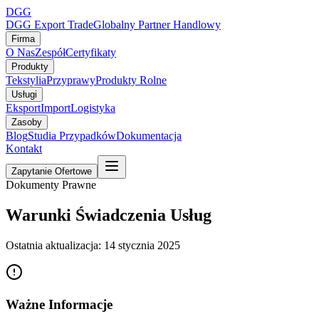
DGG
DGG Export Trade
Globalny Partner Handlowy
Firma
O Nas
Zespół
Certyfikaty
Produkty
Tekstylia
Przyprawy
Produkty Rolne
Usługi
Eksport
Import
Logistyka
Zasoby
Blog
Studia Przypadków
Dokumentacja
Kontakt
Zapytanie Ofertowe
Dokumenty Prawne
Warunki Świadczenia Usług
Ostatnia aktualizacja: 14 stycznia 2025
Ważne Informacje