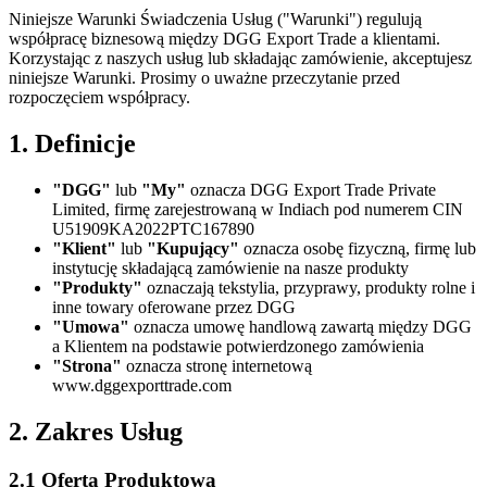
Niniejsze Warunki Świadczenia Usług ("Warunki") regulują
współpracę biznesową między DGG Export Trade a klientami.
Korzystając z naszych usług lub składając zamówienie, akceptujesz
niniejsze Warunki. Prosimy o uważne przeczytanie przed
rozpoczęciem współpracy.
1. Definicje
"DGG"
lub
"My"
oznacza DGG Export Trade Private
Limited, firmę zarejestrowaną w Indiach pod numerem CIN
U51909KA2022PTC167890
"Klient"
lub
"Kupujący"
oznacza osobę fizyczną, firmę lub
instytucję składającą zamówienie na nasze produkty
"Produkty"
oznaczają tekstylia, przyprawy, produkty rolne i
inne towary oferowane przez DGG
"Umowa"
oznacza umowę handlową zawartą między DGG
a Klientem na podstawie potwierdzonego zamówienia
"Strona"
oznacza stronę internetową
www.dggexporttrade.com
2. Zakres Usług
2.1 Oferta Produktowa