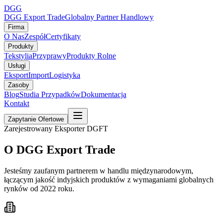
DGG
DGG Export Trade
Globalny Partner Handlowy
Firma
O Nas
Zespół
Certyfikaty
Produkty
Tekstylia
Przyprawy
Produkty Rolne
Usługi
Eksport
Import
Logistyka
Zasoby
Blog
Studia Przypadków
Dokumentacja
Kontakt
Zapytanie Ofertowe
Zarejestrowany Eksporter DGFT
O DGG Export Trade
Jesteśmy zaufanym partnerem w handlu międzynarodowym,
łączącym jakość indyjskich produktów z wymaganiami globalnych
rynków od 2022 roku.