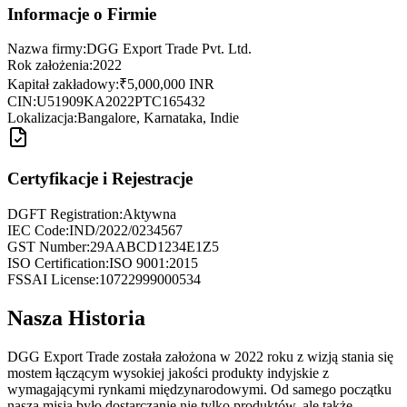
Informacje o Firmie
Nazwa firmy:
DGG Export Trade Pvt. Ltd.
Rok założenia:
2022
Kapitał zakładowy:
₹5,000,000 INR
CIN:
U51909KA2022PTC165432
Lokalizacja:
Bangalore, Karnataka, Indie
Certyfikacje i Rejestracje
DGFT Registration:
Aktywna
IEC Code:
IND/2022/0234567
GST Number:
29AABCD1234E1Z5
ISO Certification:
ISO 9001:2015
FSSAI License:
10722999000534
Nasza Historia
DGG Export Trade została założona w 2022 roku z wizją stania się
mostem łączącym wysokiej jakości produkty indyjskie z
wymagającymi rynkami międzynarodowymi. Od samego początku
naszą misją było dostarczanie nie tylko produktów, ale także